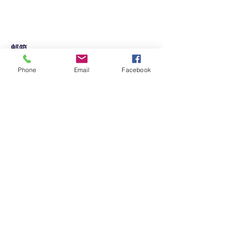
East, Suite 706, Montreal,
Quebec, H1S 3E8（公证
师事务所）
邮箱
info@lazaruslegal.com
电话
+1 (514) 687-9033
Phone
Email
Facebook
+1 (877) 708-2774
关于我们
LinkedIn
我们的服务
联系我们
多伦多华人律师
多伦多商业律师
​多伦多诉讼律师
蒙特利尔华人律师
魁北克律师
魁北克公证师