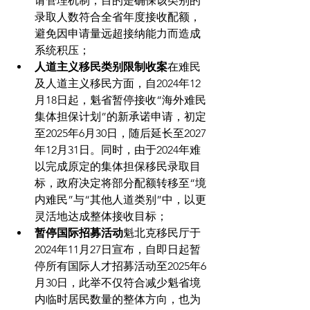
请管理机制，目的是确保该类别的
录取人数符合全省年度接收配额，
避免因申请量远超接纳能力而造成
系统积压；
人道主义移民类别限制收案
在难民
及人道主义移民方面，自2024年12
月18日起，魁省暂停接收“海外难民
集体担保计划”的新承诺申请，初定
至2025年6月30日，随后延长至2027
年12月31日。同时，由于2024年难
以完成原定的集体担保移民录取目
标，政府决定将部分配额转移至“境
内难民”与“其他人道类别”中，以更
灵活地达成整体接收目标；
暂停国际招募活动
魁北克移民厅于
2024年11月27日宣布，自即日起暂
停所有国际人才招募活动至2025年6
月30日，此举不仅符合减少魁省境
内临时居民数量的整体方向，也为