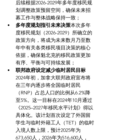
后续根据2026-2029年多年度移民规
划调整政策预留空间，确保未来招
募工作与整体战略保持一致；
多年度规划指引未来决策
本次多年
度移民规划（2026-2029）所确立的
政策方向，将成为未来数月乃至数
年中有关各类移民项目决策的核心
依据，确保魁北克的移民政策更加
有序、平衡与可持续发展；
联邦政府设定减少临时居民目标
2024年初，加拿大联邦政府宣布将
在三年内逐步将全国临时居民
（RNP）占总人口的比例从6.2%降
至5%。这一目标在2024年10月通过
《2025–2027年移民水平计划》得以
具体化。该计划首次设定了外国留
学生与临时外籍工人（TET）的临时
入境人数上限，预计2025年为
673,650人，2026年为516,600人，