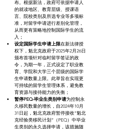
布。根据新法，政府可依据申请人
的就读地区、教育层级、授课语
言、院校类别及所选专业等多项标
准，对留学申请进行差别化管理，
从而更有策略地控制国际学生的流
入；
设定国际学生申请上限
在新法律授
权下，魁北克政府于2025年2月26日
颁布首项针对临时留学签证的政
令，为期一年，正式设定了职业教
育、学院和大学三个层级的国际学
生申请数量上限。此举旨在实现更
可持续的留学生管理体系，避免教
育资源与接待能力的失衡；
暂停PEQ-毕业生类别申请
为控制永
久移民数量的增长，自2024年10月
31日起，魁北克政府暂停接收“魁北
克经验类移民计划”（PEQ）中毕业
生类别的永久选择申请，该措施随