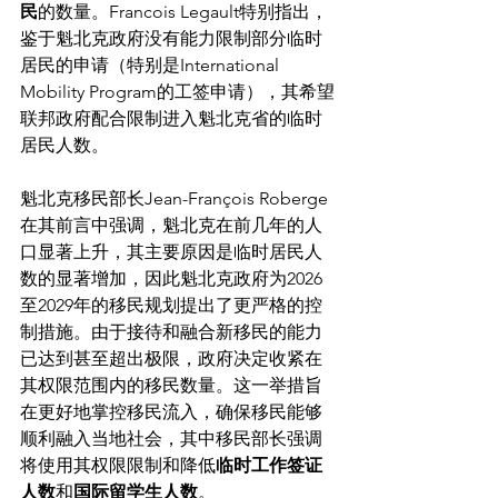
民
的数量。Francois Legault特别指出，
鉴于魁北克政府没有能力限制部分临时
居民的申请（特别是International 
Mobility Program的工签申请），其希望
联邦政府配合限制进入魁北克省的临时
居民人数。
魁北克移民部长Jean-François Roberge
在其前言中强调，魁北克在前几年的人
口显著上升，其主要原因是临时居民人
数的显著增加，因此魁北克政府为2026
至2029年的移民规划提出了更严格的控
制措施。由于接待和融合新移民的能力
已达到甚至超出极限，政府决定收紧在
其权限范围内的移民数量。这一举措旨
在更好地掌控移民流入，确保移民能够
顺利融入当地社会，其中移民部长强调
将使用其权限限制和降低
临时工作签证
人数
和
国际留学生人数
。